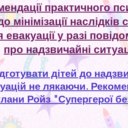
мендації практичного пс
о мінімізації наслідків 
я евакуації у разі повід
про надзвичайні ситуац
ідготувати дітей до надзв
уацій не лякаючи. Рекоме
тлани Ройз "Супергерої б