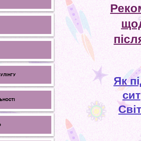
Реко
щод
післ
БУЛІНГУ
Як п
сит
ЬНОСТІ
Сві
О