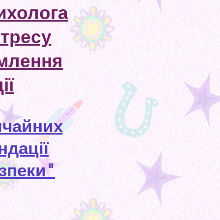
ихолога
стресу
омлення
ії
ичайних
ндації
езпеки"