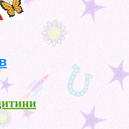
в
дитини